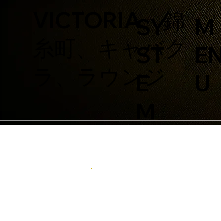
VICTORIA、錦
SY
M
糸町、キャバク
ST
E
ラ、ラウンジ
E
U
M