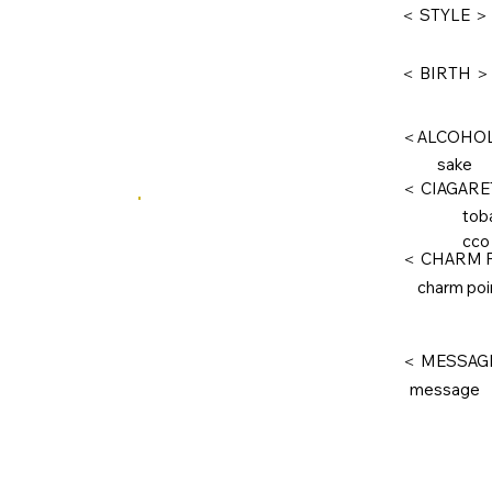
＜ STYLE ＞
＜ BIRTH ＞
＜ALCOHO
sake
＜ CIAGARE
tob
cco
＜ CHARM 
charm poi
＜ MESSAG
message