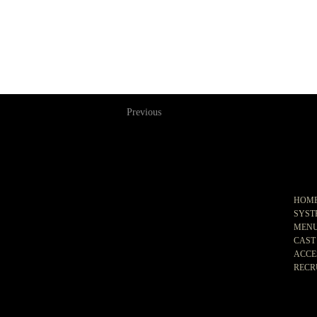
Previous
PA
HOM
SYST
MEN
CAST
ACCE
RECR