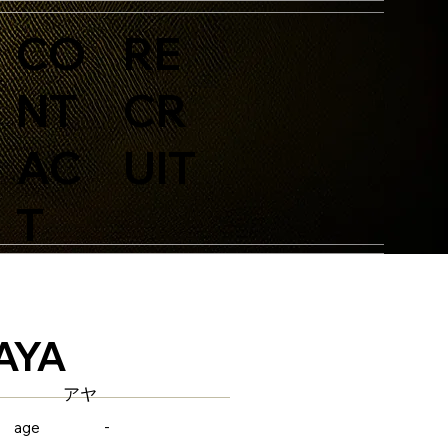
CO
RE
NT
CR
AC
UIT
T
AYA
アヤ
-
age