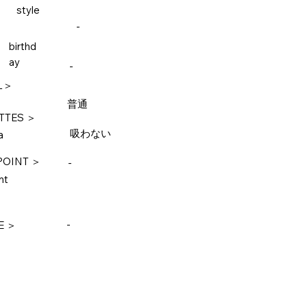
style
-
birthd
ay
-
L＞
普通
TTES ＞
吸わない
a
POINT ＞
-
nt
-
E ＞