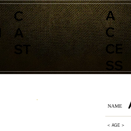
A
C
C
N
A
CE
ST
SS
NAME
＜ AGE ＞