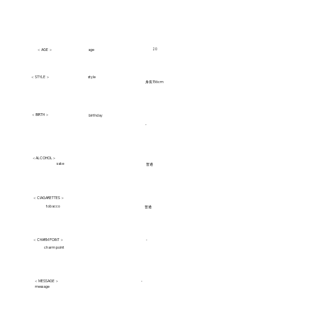
20
age
＜ AGE ＞
＜ STYLE ＞
style
身長156cm
＜ BIRTH ＞
birthday
-
＜ALCOHOL＞
sake
普通
＜ CIAGARETTES ＞
tobacco
普通
＜ CHARM POINT ＞
-
charm point
＜ MESSAGE ＞
-
message