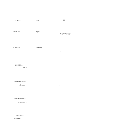
24
age
＜ AGE ＞
＜ STYLE ＞
style
身長160 Dカップ
＜ BIRTH ＞
birthday
-
＜ALCOHOL＞
sake
-
＜ CIAGARETTES ＞
tobacco
-
＜ CHARM POINT ＞
-
charm point
＜ MESSAGE ＞
-
message