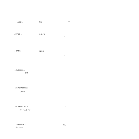
21
​年齢
＜ AGE ＞
＜ STYLE ＞
スタイル
-
＜ BIRTH ＞
誕生日
-
＜ ALCOHOL ＞
お酒
-
＜ CIAGARETTES ＞
タバコ
-
＜ CHARM POINT ＞
-
チャームポイント
＜ MESSAGE ＞
のも
メッセージ