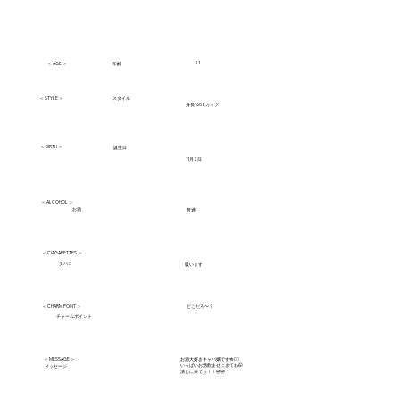
21
​年齢
＜ AGE ＞
＜ STYLE ＞
スタイル
身長160 Eカップ
＜ BIRTH ＞
誕生日
11月2日
＜ ALCOHOL ＞
お酒
普通
＜ CIAGARETTES ＞
タバコ
吸います
＜ CHARM POINT ＞
どこだろ〜？
チャームポイント
＜ MESSAGE ＞
お酒大好きキャバ嬢です🍻❤️‍🔥
いっぱいお酒飲ませにきてね🤭
メッセージ
潰しに来てっ！！🤣🤣