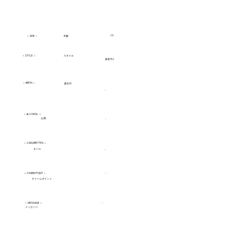
20
​年齢
＜ AGE ＞
＜ STYLE ＞
スタイル
身長152
＜ BIRTH ＞
誕生日
-
＜ ALCOHOL ＞
お酒
-
＜ CIAGARETTES ＞
タバコ
-
＜ CHARM POINT ＞
-
チャームポイント
＜ MESSAGE ＞
-
メッセージ