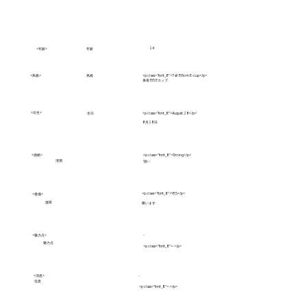
24
年龄
<年龄>
<风格>
<p class="font_8">Tall 155cm E-cup</p>
风格
身長155 Eカップ
<出生>
生日
<p class="font_8">August.28</p>
8月28日
<酒精>
<p class="font_8">Strong</p>
清酒
強い
<p class="font_8">YES</p>
<香烟>
烟草
吸います
<魅力点>
-
魅力点
<p class="font_8">-</p>
<消息>
-
信息
<p class="font_8">-</p>