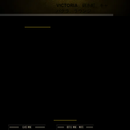
VICTORIA、錦糸町、キャ
バクラ、ラウンジ
费用
贵宾室
菜单